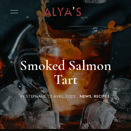
Smoked Salmon
Tart
BY
STEPHANE
5 AVRIL 2022
NEWS
RECIPES