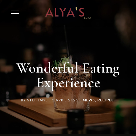
Wonderful Eating
Experience
BY
STEPHANE
5 AVRIL 2022
NEWS
RECIPES